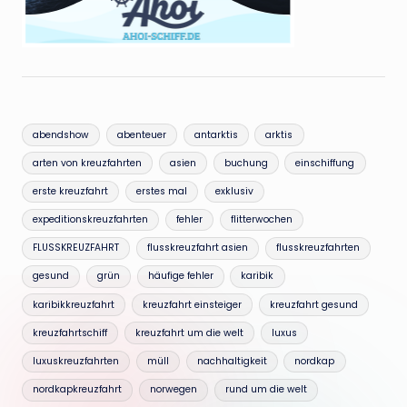
abendshow
abenteuer
antarktis
arktis
arten von kreuzfahrten
asien
buchung
einschiffung
erste kreuzfahrt
erstes mal
exklusiv
expeditionskreuzfahrten
fehler
flitterwochen
FLUSSKREUZFAHRT
flusskreuzfahrt asien
flusskreuzfahrten
gesund
grün
häufige fehler
karibik
karibikkreuzfahrt
kreuzfahrt einsteiger
kreuzfahrt gesund
kreuzfahrtschiff
kreuzfahrt um die welt
luxus
luxuskreuzfahrten
müll
nachhaltigkeit
nordkap
nordkapkreuzfahrt
norwegen
rund um die welt