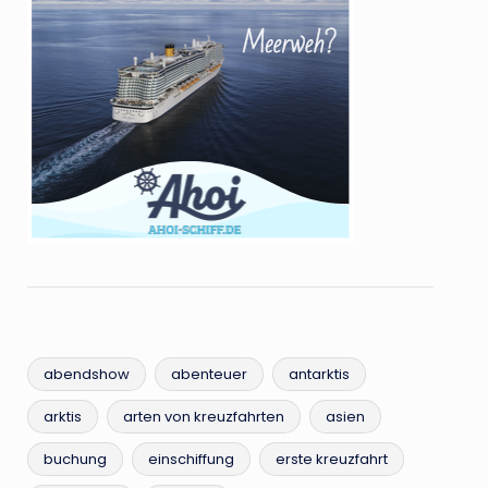
abendshow
abenteuer
antarktis
arktis
arten von kreuzfahrten
asien
buchung
einschiffung
erste kreuzfahrt