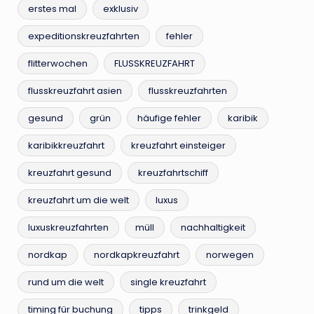
erstes mal
exklusiv
expeditionskreuzfahrten
fehler
flitterwochen
FLUSSKREUZFAHRT
flusskreuzfahrt asien
flusskreuzfahrten
gesund
grün
häufige fehler
karibik
karibikkreuzfahrt
kreuzfahrt einsteiger
kreuzfahrt gesund
kreuzfahrtschiff
kreuzfahrt um die welt
luxus
luxuskreuzfahrten
müll
nachhaltigkeit
nordkap
nordkapkreuzfahrt
norwegen
rund um die welt
single kreuzfahrt
timing für buchung
tipps
trinkgeld