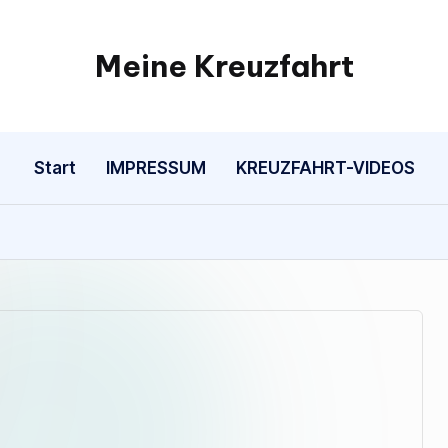
Meine Kreuzfahrt
...alles
was
du
Start
IMPRESSUM
KREUZFAHRT-VIDEOS
über
Kreuzfahrten
wissen
solltest